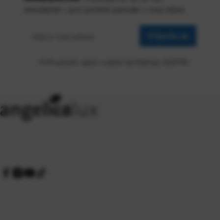
newsletter i prvi primite ponude u svoj inbox
Vaša
*
e-mail
Prijavite se
adresa
Prihvaćam opće uvjete korištenja (GDPR)
*