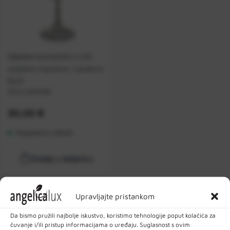
Naziv
Z-A
Ogledalo kozmetičko s LED
svijetlom Impulsion, Lanaform
ML01
Šifra:
LA01046
Cijena:
30,00 €
Raspoloživo odmah
Dodaj u košaricu
Upravljajte pristankom
Da bismo pružili najbolje iskustvo, koristimo tehnologije poput kolačića za
čuvanje i/ili pristup informacijama o uređaju. Suglasnost s ovim