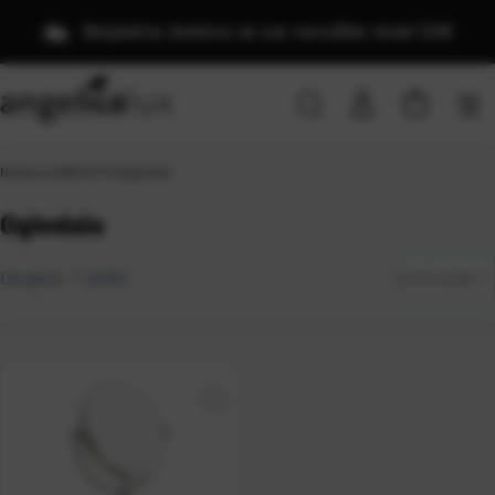
Besplatna dostava za sve narudžbe iznad 50€
Naslovna
\
BEAUTY
\
Ogledala
Ogledala
Zadano
Ukupno:
1
artikl
Sortiranje
Najviša
cijena
Najniža
cijena
Naziv
A-Z