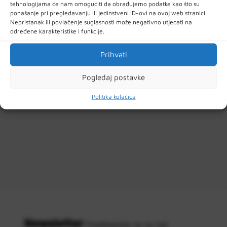
tehnologijama će nam omogućiti da obrađujemo podatke kao što su
Filteri
ponašanje pri pregledavanju ili jedinstveni ID-ovi na ovoj web stranici.
Nepristanak ili povlačenje suglasnosti može negativno utjecati na
određene karakteristike i funkcije.
Prihvati
Pogledaj postavke
Politika kolačića
Newsletter
Predbilježite se za naš