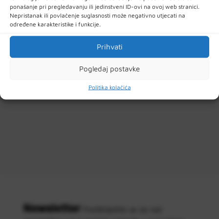
Filteri
ponašanje pri pregledavanju ili jedinstveni ID-ovi na ovoj web stranici.
Nepristanak ili povlačenje suglasnosti može negativno utjecati na
određene karakteristike i funkcije.
Prihvati
Pogledaj postavke
Politika kolačića
Newsletter
Predbilježite se za naš