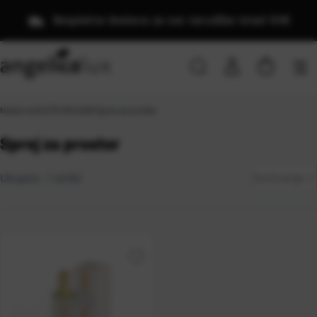
Besplatna dostava za sve narudžbe iznad 50€
Naslovna
\
COTE BOUGIE
\
Sprej za prostor
Sprej za prostor
Zadano
Ukupno:
1
artikl
Sortiranje
Najviša
cijena
Najniža
cijena
Naziv
A-Z