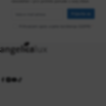
newsletter i prvi primite ponude u svoj inbox
Vaša
*
e-mail
Prijavite se
adresa
Prihvaćam opće uvjete korištenja (GDPR)
*