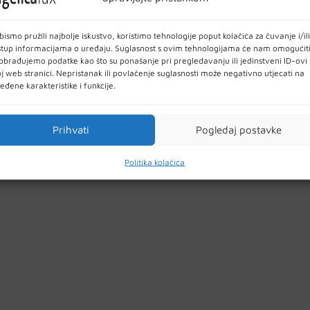
idealan partner za revitalizaciju tijela i poboljšanje
bismo pružili najbolje iskustvo, koristimo tehnologije poput kolačića za čuvanje i/ili
stup informacijama o uređaju. Suglasnost s ovim tehnologijama će nam omogućit
obrađujemo podatke kao što su ponašanje pri pregledavanju ili jedinstveni ID-ovi
j web stranici. Nepristanak ili povlačenje suglasnosti može negativno utjecati na
eđene karakteristike i funkcije.
Prihvati
Pogledaj postavke
Politika kolačića