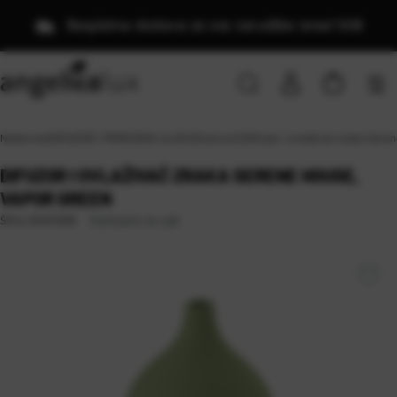
Besplatna dostava za sve narudžbe iznad 50€
Naslovna
\
DIFUZORI I PRIRODNA ULJA
\
Ultrazvučni
\
Difuzor i ovlaživač zraka Sere
DIFUZOR I OVLAŽIVAČ ZRAKA SERENE HOUSE,
VAPOR GREEN
Dostupno na upit
Šifra:
SH01008