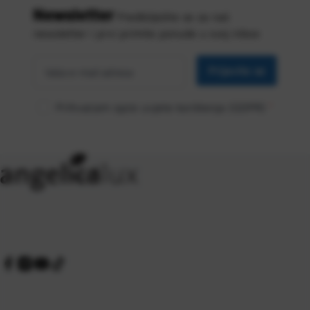
Newsletter
Predbilježite se za naš
newsletter i prvi primite ponude u svoj inbox
Vaša
*
e-mail
Prijavite se
adresa
Prihvaćam opće uvjete korištenja (GDPR)
*