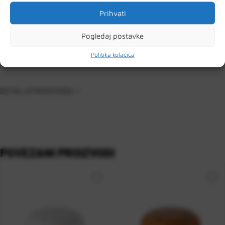
120 minuta, ovisno o vašim potrebama.
Prihvati
- Uređaj se automatski isključuje kada se voda isprazni,
pružajući bezbrižno korištenje
Pogledaj postavke
Politika kolačića
DETALJI PROIZVODA
POVEZANI PROIZVODI