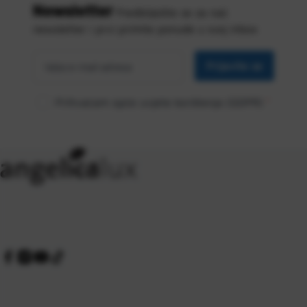
Newsletter
Predbilježite se za naš
newsletter i prvi primite ponude u svoj inbox
Vaša
*
e-mail
Prijavite se
adresa
Prihvaćam opće uvjete korištenja (GDPR)
*