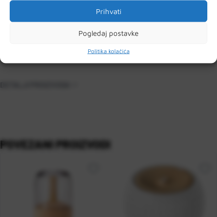
120 minuta, ovisno o vašim potrebama.
Prihvati
- Uređaj se automatski isključuje kada se voda isprazni,
pružajući bezbrižno korištenje
Pogledaj postavke
Politika kolačića
DETALJI PROIZVODA
POVEZANI PROIZVODI