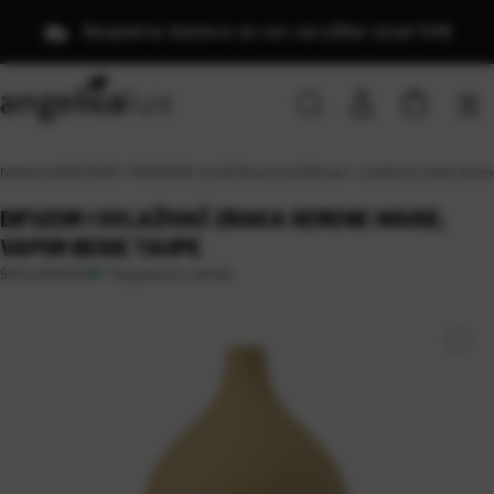
Besplatna dostava za sve narudžbe iznad 50€
Naslovna
\
DIFUZORI I PRIRODNA ULJA
\
Ultrazvučni
\
Difuzor i ovlaživač zraka Ser
DIFUZOR I OVLAŽIVAČ ZRAKA SERENE HOUSE,
VAPOR BEIGE TAUPE
Raspoloživo odmah
Šifra:
SH01010