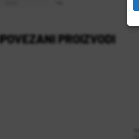
Težina
1 kg
POVEZANI PROIZVODI
Ne
Šif