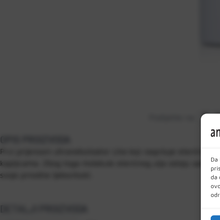
Podijelite na:
OPIS PROIZVODA
Prvi prijenosni ultranebulizator Lilia koji raspršuje eterična ul
Da 
kapljicama. Zbog toga molekule eteričnog ulja ostaju satima 
pri
svoje prirodne ljekovitosti.
da 
ovo
odr
DETALJI PROIZVODA