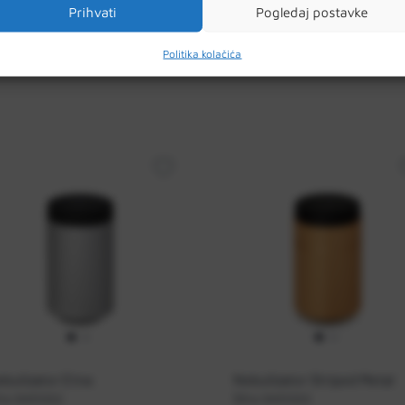
Prihvati
Pogledaj postavke
Politika kolačića
bulizator Etna
Nebulizator Striped Metal
ra:
SH01032
Šifra:
SH01033