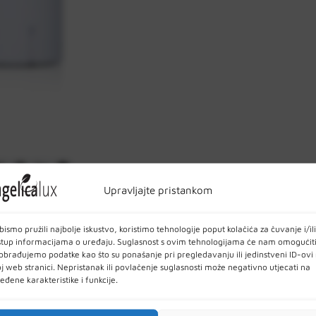
Upravljajte pristankom
ja izravno iz njihovih bočica u izuzetno sitnim
bismo pružili najbolje iskustvo, koristimo tehnologije poput kolačića za čuvanje i/ili
u zraku kako bi kroz dug vremenski period ispuštale
stup informacijama o uređaju. Suglasnost s ovim tehnologijama će nam omogućit
obrađujemo podatke kao što su ponašanje pri pregledavanju ili jedinstveni ID-ovi
j web stranici. Nepristanak ili povlačenje suglasnosti može negativno utjecati na
eđene karakteristike i funkcije.