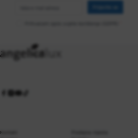
e-mail
Prijavite se
adresa
Prihvaćam opće uvjete korištenja (GDPR)
*
Kontakt
Prodajna mjesta