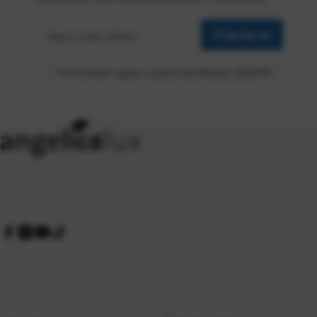
Vaša
*
e-mail
Prijavite se
adresa
Prihvaćam opće uvjete korištenja (GDPR)
*