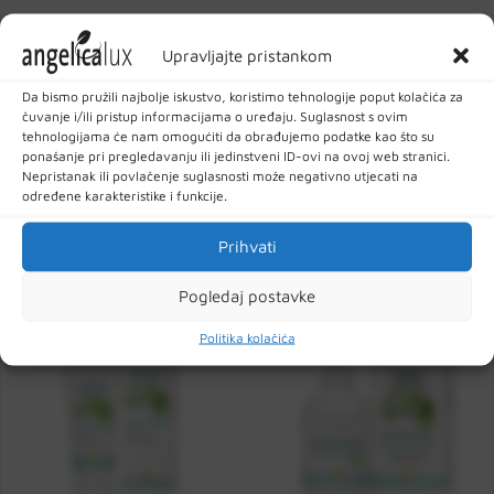
Orijentalni gel za tuširanje je nježno sredstvo za čišćenje na
bazi blagih, eudermičnih surfaktanata dobivenih iz prirodnih
Upravljajte pristankom
šećera. Baza za čišćenje obogaćena je skladnom mješavinom
Da bismo pružili najbolje iskustvo, koristimo tehnologije poput kolačića za
100% čistih eteričnih ulja s intrigantnom aromom, koja
čuvanje i/ili pristup informacijama o uređaju. Suglasnost s ovim
ulijevaju snagu i strast, stimulirajući naše najdublje ja.
tehnologijama će nam omogućiti da obrađujemo podatke kao što su
ponašanje pri pregledavanju ili jedinstveni ID-ovi na ovoj web stranici.
Senzualna aroma koju oslobađa orijentalni gel za tuširanje
Nepristanak ili povlačenje suglasnosti može negativno utjecati na
tijekom upotrebe generira olfaktorne podražaje koji tijelu i
određene karakteristike i funkcije.
umu daju ugodan, euforičan osjećaj intrigantne senzualnosti.
Prihvati
POVEZANI PROIZVODI
Pogledaj postavke
Politika kolačića