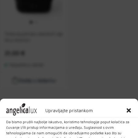
Naziv
Z-A
Torba za pohranu eteričnih ulja
Šifra:
SH01021
Cijena:
21,00 €
Raspoloživo odmah
Dodaj u košaricu
Upravljajte pristankom
Da bismo pružili najbolje iskustvo, koristimo tehnologije poput kolačića za
čuvanje i/ili pristup informacijama o uređaju. Suglasnost s ovim
Filteri
tehnologijama će nam omogućiti da obrađujemo podatke kao što su