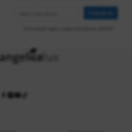
Vaša
*
e-mail
Prijavite se
adresa
Prihvaćam opće uvjete korištenja (GDPR)
*