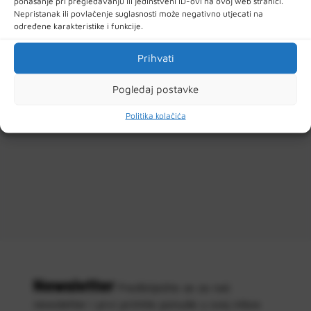
ponašanje pri pregledavanju ili jedinstveni ID-ovi na ovoj web stranici.
Nepristanak ili povlačenje suglasnosti može negativno utjecati na
određene karakteristike i funkcije.
Prihvati
Pogledaj postavke
Politika kolačića
Newsletter
Predbilježite se za naš
newsletter i prvi primite ponude u svoj inbox