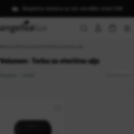
Besplatna dostava za sve narudžbe iznad 50€
Naslovna
\
Proizvod Volumen
\
Torba za eterična ulja
Volumen: Torba za eterična ulja
Zadano
Ukupno:
1
artikl
Sortiranje
Najviša
cijena
Najniža
cijena
Naziv
A-Z