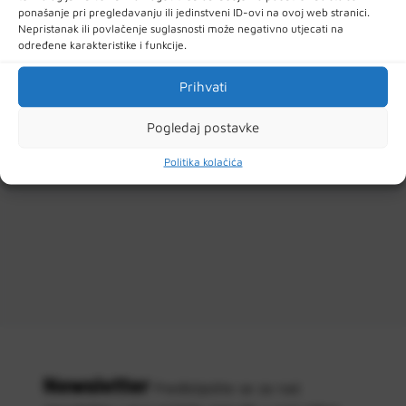
Filteri
ponašanje pri pregledavanju ili jedinstveni ID-ovi na ovoj web stranici.
Nepristanak ili povlačenje suglasnosti može negativno utjecati na
određene karakteristike i funkcije.
Prihvati
Pogledaj postavke
Politika kolačića
Newsletter
Predbilježite se za naš