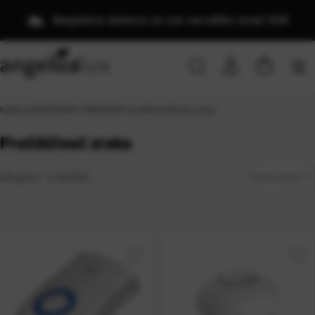
Besplatna dostava za sve narudžbe iznad 50€
Naslovna
\
DIFUZORI I PRIRODNA ULJA
\
Pročiščivač zraka
Pročiščivač zraka
Zadano
Ukupno:
2
artikla
Sortiranje
Najviša
cijena
Najniža
cijena
Naziv
A-Z