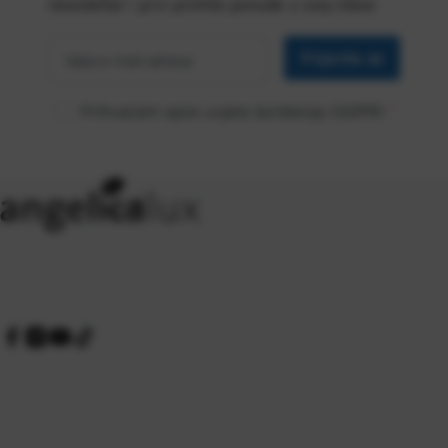
newsletter i prvi primite ponude u svoj inbox
Vaša
*
e-mail
Prijavite se
adresa
Prihvaćam opće uvjete korištenja (GDPR)
*