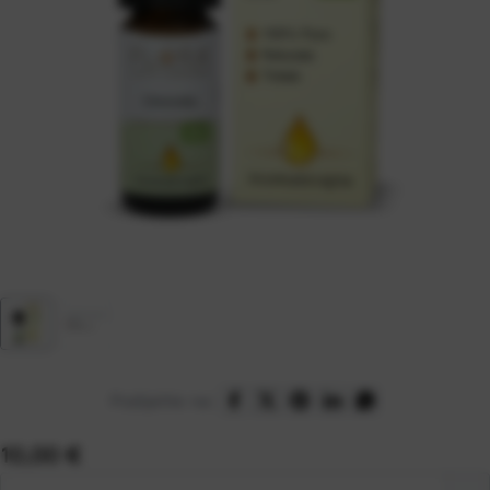
Podijelite na:
Cijena:
10,00 €